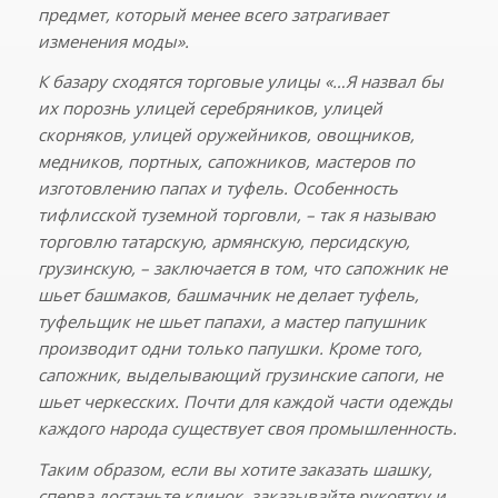
предмет, который менее всего затрагивает
изменения моды».
К базару сходятся торговые улицы «…Я назвал бы
их порознь улицей серебряников, улицей
скорняков, улицей оружейников, овощников,
медников, портных, сапожников, мастеров по
изготовлению папах и туфель. Особенность
тифлисской туземной торговли, – так я называю
торговлю татарскую, армянскую, персидскую,
грузинскую, – заключается в том, что сапожник не
шьет башмаков, башмачник не делает туфель,
туфельщик не шьет папахи, а мастер папушник
производит одни только папушки. Кроме того,
сапожник, выделывающий грузинские сапоги, не
шьет черкесских. Почти для каждой части одежды
каждого народа существует своя промышленность.
Таким образом, если вы хотите заказать шашку,
сперва достаньте клинок, заказывайте рукоятку и