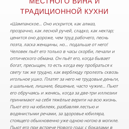
МЕСТНОГО ВИНА И
ТРАДИЦИОННОЙ КУХНИ
«Шампанское… Оно искрится, как алмаз,
прозрачно, как лесной ручей, сладко, как нектар;
ценится оно дороже, чем труд рабочего, песнь
поэта, ласка женщины, но… подальше от него!
Человек пьёт его только в часы скорби, печали и
оптического обмана. Он пьёт его, когда бывает
богат, пресыщен, то есть когда ему пробраться к
свету так же трудно, как верблюду пролезть сквозь
игольное ушко. Платят за него не трудовые деньги,
а шальные, лишние, бешеные, часто чужие… Пьют
его обручаясь и женясь, когда за две-три иллюзии
принимают на себя тяжёлые вериги на всю жизнь.
Пьют его на юбилеях, разбавляя лестью и
водянистыми речами, за здоровье юбиляра,
стоящего обыкновенно уже одною ногою в могиле.
Пьют его при встрече Нового года: с бокалами в