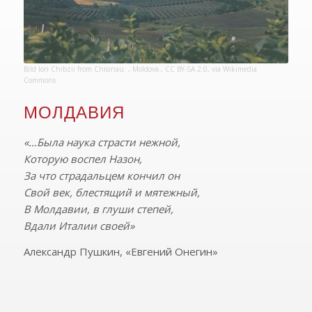
Bild
Ion Chibzii from Chisinau. , Moldova.
,
CC BY-SA 2.0
, via Wikimedia
Commons
МОЛДАВИЯ
«…Была наука страсти нежной,
Которую воспел Назон,
За что страдальцем кончил он
Свой век, блестящий и мятежный,
В Молдавии, в глуши степей,
Вдали Италии своей»
Александр Пушкин, «Евгений Онегин»