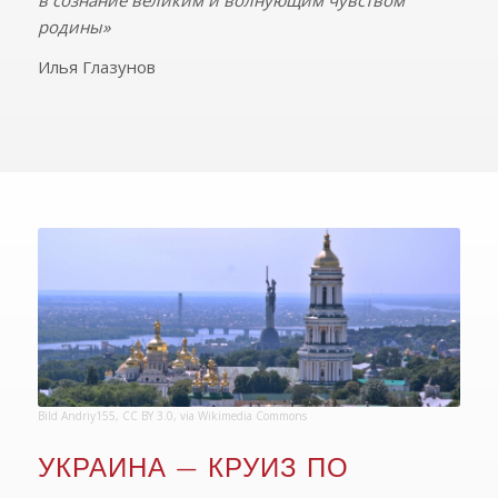
родины»
Илья Глазунов
Bild
Andriy155
,
CC BY 3.0
, via Wikimedia Commons
УКРАИНА — КРУИЗ ПО