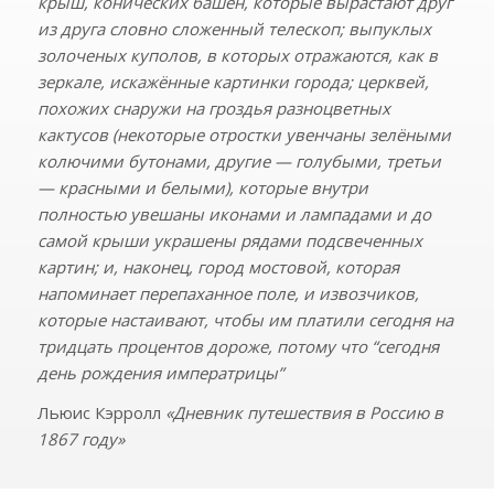
крыш, конических башен, которые вырастают друг
из друга словно сложенный телескоп; выпуклых
золоченых куполов, в которых отражаются, как в
зеркале, искажённые картинки города; церквей,
похожих снаружи на гроздья разноцветных
кактусов (некоторые отростки увенчаны зелёными
колючими бутонами, другие — голубыми, третьи
— красными и белыми), которые внутри
полностью увешаны иконами и лампадами и до
самой крыши украшены рядами подсвеченных
картин; и, наконец, город мостовой, которая
напоминает перепаханное поле, и извозчиков,
которые настаивают, чтобы им платили сегодня на
тридцать процентов дороже, потому что “сегодня
день рождения императрицы”
Льюис Кэрролл
«Дневник путешествия в Россию в
1867 году»