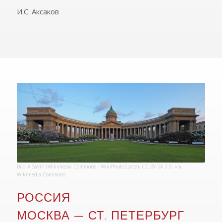
И.С. Аксаков
Bild
A.Savin (Wikimedia Commons · WikiPhotoSpace)
,
CC BY-SA 3.0
, via
Wikimedia Commons
РОССИЯ
МОСКВА — СТ. ПЕТЕРБУРГ