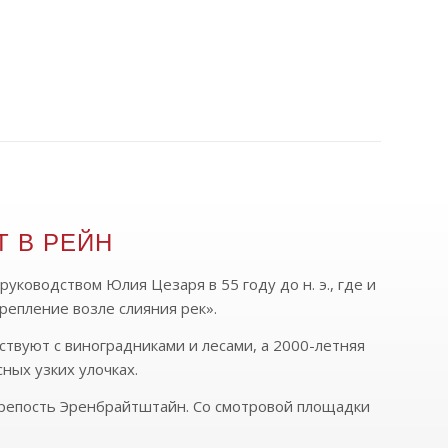
Т В РЕЙН
ководством Юлия Цезаря в 55 году до н. э., где и
репление возле слияния рек».
твуют с виноградниками и лесами, а 2000-летняя
ных узких улочках.
репость Эренбрайтштайн. Со смотровой площадки