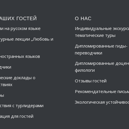
АШИХ ГОСТЕЙ
О НАС
ии на русском языке
Индивидуальные экскурс
тематические туры
урные лекции „Любовь и
Дипломированные гиды-
переводчики
ностранных языков
Дипломированные доцен
дчики
филологи
еские доклады о
Отзывы гостей
твиях
Рекомендательные пись
ры
Экологическая устойчиво
твия с турлидерами
ция для гостей