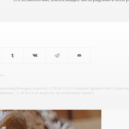
ons
ohannisberg (Rheingau)
, Ausschnitt,
CC BY-SA 3.0 DE
| Russischer Tag
Martin Kraft // photo.mar
 Wiesbaden
,
CC BY-SA 3.0 DE
Ausschnitt, alle via Wikimedia Commons