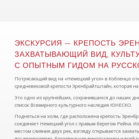
ЭКСКУРСИЯ — КРЕПОСТЬ ЭРЕ
ЗАХВАТЫВАЮЩИЙ ВИД, КУЛЬТУ
С ОПЫТНЫМ ГИДОМ НА РУССКО
Потрясающий вид на «Немецкий угол» в Кобленце от
средневековой крепости Эренбрайтштайн, которая на
Это одно из крупнейших, сохранившихся до наших дн
список Всемирного культурного наследия ЮНЕСКО.
Подняться на холм, где расположена крепость Эренбр
соединяет Немецкий угол с правым берегом Рейна. Из
местом слияния двух рек, взгляду открывается захва
его великолепии, близлежащие виноградники и всей р