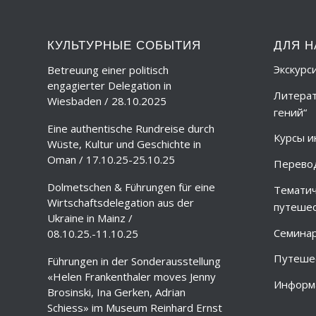
КУЛЬТУРНЫЕ СОБЫТИЯ
ДЛЯ Н
Экскурс
Betreuung einer politisch
engagierter Delegation in
Литерат
Wiesbaden / 28.10.2025
гений“
Eine authentische Rundreise durch
Курсы и
Wüste, Kultur und Geschichte in
Oman / 17.10.25-25.10.25
Перево
Dolmetschen & Führungen für eine
Тематич
Wirtschaftsdelegation aus der
путешес
Ukraine in Mainz /
Семина
08.10.25.-11.10.25
Путешес
Führungen in der Sonderausstellung
«Helen Frankenthaler moves Jenny
Информа
Brosinski, Ina Gerken, Adrian
Schiess» im Museum Reinhard Ernst