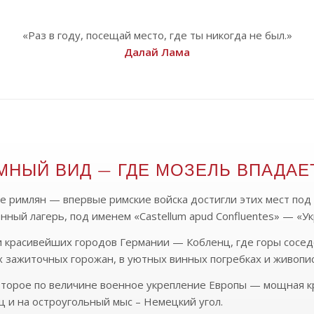
«Раз в году, посещай место, где ты никогда не был.»
Далай Лама
НЫЙ ВИД — ГДЕ МОЗЕЛЬ ВПАДАЕ
римлян — впервые римские войска достигли этих мест под ру
нный лагерь, под именем «Castellum apud Confluentes» — «Ук
 красивейших городов Германии — Кобленц, где горы соседс
 зажиточных горожан, в уютных винных погребках и живопис
торое по величине военное укрепление Европы — мощная к
ц и на остроугольный мыс – Немецкий угол.