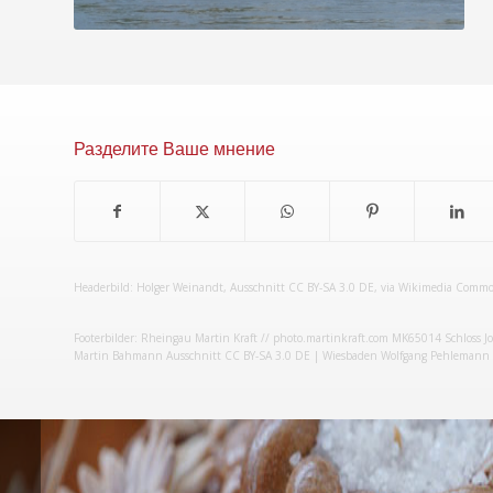
Разделите Ваше мнение
Headerbild:
Holger Weinandt
, Ausschnitt
CC BY-SA 3.0 DE
, via Wikimedia Comm
Footerbilder: Rheingau
Martin Kraft // photo.martinkraft.com
MK65014 Schloss J
Martin Bahmann
Ausschnitt
CC BY-SA 3.0 DE
| Wiesbaden
Wolfgang Pehlemann