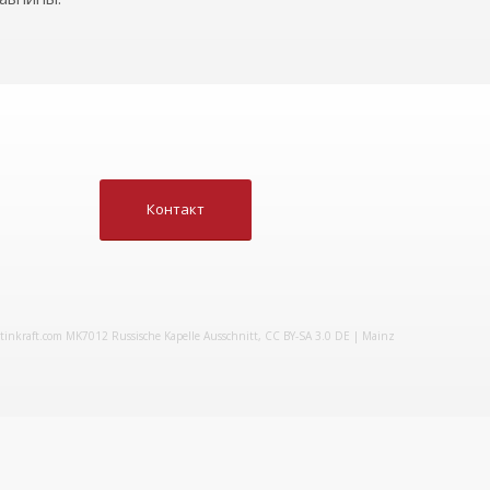
Контакт
tinkraft.com
MK7012 Russische Kapelle
Ausschnitt,
CC BY-SA 3.0 DE
| Mainz