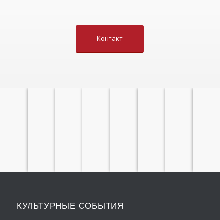
Контакт
ТЕМАТИЧЕСКИЕ
ЛИТЕРАТУРНЫЕ
ЯЗЫКОВЫЕ
ТЕМАТИЧЕСКИЕ
КЛУБ
ПЕРЕВОДЫ
СЕМИНАРЫ
О НАС
ЭКСКУРСИИ
ЛЕКЦИИ
КУРСЫ
ДОКЛАДЫ
ПУТЕШЕСТВИ
КУЛЬТУРНЫЕ СОБЫТИЯ