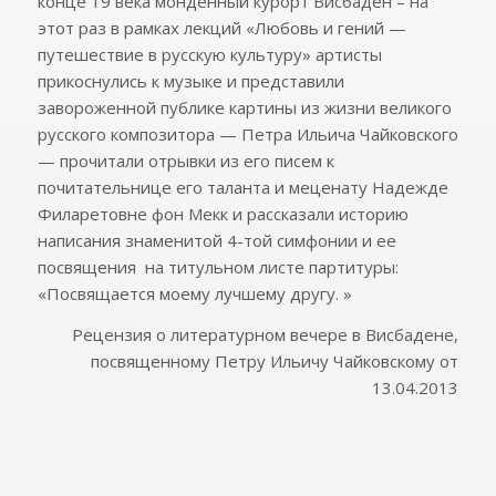
конце 19 века монденный курорт Висбаден – на
этот раз в рамках лекций «Любовь и гений —
путешествие в русскую культуру» артисты
прикоснулись к музыке и представили
завороженной публике картины из жизни великого
русского композитора — Петра Ильича Чайковского
— прочитали отрывки из его писем к
почитательнице его таланта и меценату Надежде
Филаретовне фон Мекк и рассказали историю
написания знаменитой 4-той симфонии и ее
посвящения на титульном листе партитуры:
«Посвящается моему лучшему другу. »
Рецензия о литературном вечере в Висбадене,
посвященному Петру Ильичу Чайковскому от
13.04.2013