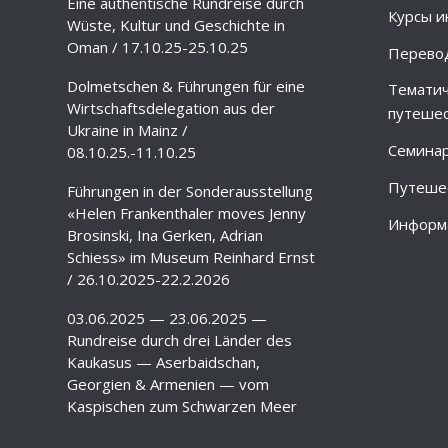
Eine authentische Rundreise durch
Курсы и
Wüste, Kultur und Geschichte in
Oman / 17.10.25-25.10.25
Перево
Dolmetschen & Führungen für eine
Тематич
Wirtschaftsdelegation aus der
путешес
Ukraine in Mainz /
Семина
08.10.25.-11.10.25
Путешес
Führungen in der Sonderausstellung
«Helen Frankenthaler moves Jenny
Информа
Brosinski, Ina Gerken, Adrian
Schiess» im Museum Reinhard Ernst
/ 26.10.2025-22.2.2026
03.06.2025 — 23.06.2025 —
Rundreise durch drei Länder des
Kaukasus — Aserbaidschan,
Georgien & Armenien — vom
Kaspischen zum Schwarzen Meer