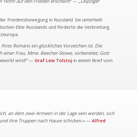
rer Hohn auf den Frieden erscheint“
—
„Leipziger
er Friedensbewegung in Russland. Sie unterhielt
tischen Elite Russlands und förderte die Verbreitung
steuropa.
 Ihres Romans ein glückliches Vorzeichen ist. Die
 einer Frau, Mme. Beecher-Stowe, vorbereitet; Gott
ewirkt wird!“
—
Graf Lew Tolstoj
in einem Brief vom
ich, an dem zwei Armeen in der Lage sein werden, sich
n und ihre Truppen nach Hause schicken.»
—
Alfred