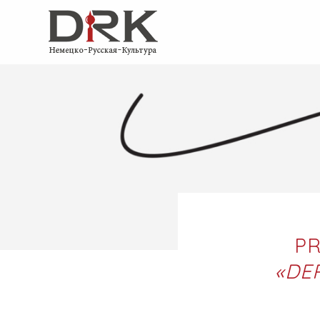
PR
«DE