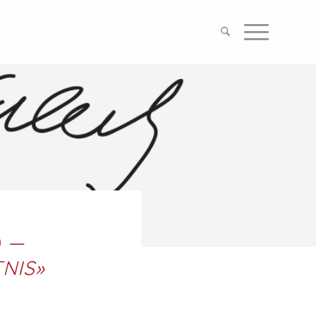
D —
NIS»