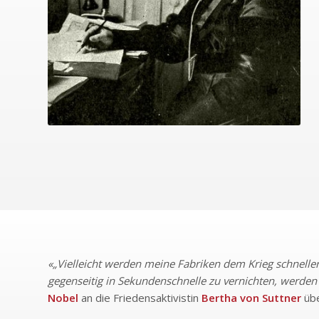
«„Vielleicht werden meine Fabriken dem Krieg schnelle
gegenseitig in Sekundenschnelle zu vernichten, werden 
Nobel
an die Friedensaktivistin
Bertha von Suttner
übe