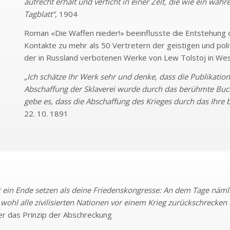
aufrecht erhält und verficht in einer Zeit, die wie ein wah
Tagblatt“
, 1904
Roman «Die Waffen nieder!» beeinflusste die Entstehung d
Kontakte zu mehr als 50 Vertretern der geistigen und poli
der in Russland verbotenen Werke von Lew Tolstoj in We
„Ich schätze Ihr Werk sehr und denke, dass die Publikation
Abschaffung der Sklaverei wurde durch das berühmte Buch
gebe es, dass die Abschaffung des Krieges durch das Ihre b
22. 10. 1891
r ein Ende setzen als deine Friedenskongresse: An dem Tage näml
wohl alle zivilisierten Nationen vor einem Krieg zurückschrecke
r das Prinzip der Abschreckung