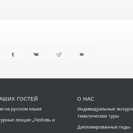
АШИХ ГОСТЕЙ
О НАС
ии на русском языке
Индивидуальные экскурс
тематические туры
урные лекции „Любовь и
Дипломированные гиды-