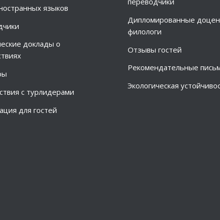
переводчики
ностранных языков
Дипломированные доцен
дчики
филологи
еские доклады о
Отзывы гостей
твиях
Рекомендательные пись
ры
Экологическая устойчиво
твия с турлидерами
ция для гостей