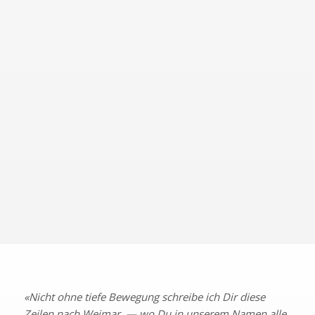
altgedienten Komponisten»
begegnet zu sein.
«Vorgestern war ich bei einem Galakonzert zu Ehren
des 70-jährigen Liszt. Das Programm war
ausschließlich aus seinen Werken zusammengestellt
worden… Liszt selbst war bei diesem Konzert
anwesend. Es war unmöglich, sich dem Anblick dieses
großen alten Mannes zu entziehen, der von den
Ovationen, die ihm die begeisterten Italiener
schenkten, gerührt und erschüttert war…»
—
Peter
Tschaikowsky
«Nicht ohne tiefe Bewegung schreibe ich Dir diese
Zeilen nach Weimar, — wo Du in unserem Namen alle