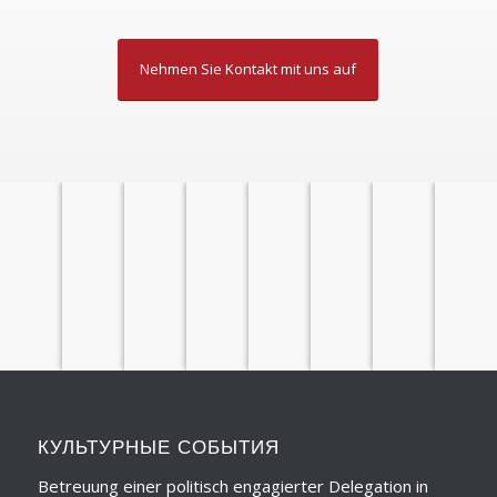
Nehmen Sie Kontakt mit uns auf
ТЕМАТИЧЕСКИЕ
ЛИТЕРАТУРНЫЕ
ЯЗЫКОВЫЕ
ТЕМАТИЧЕСКИЕ
КЛУБ
ПЕРЕВОДЫ
СЕМИНАРЫ
О НАС
ЭКСКУРСИИ
ЛЕКЦИИ
КУРСЫ
ДОКЛАДЫ
ПУТЕШЕСТВИ
КУЛЬТУРНЫЕ СОБЫТИЯ
Betreuung einer politisch engagierter Delegation in