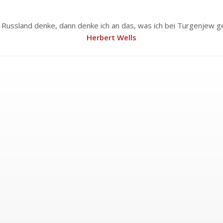
 Russland denke, dann denke ich an das, was ich bei Turgenjew g
Herbert Wells
EIN GLÜHENDER WAGNER- UND 
«Seitdem du von mir gingst fehlt mir die einzige Stütze i
Freundschaft, deine Geduld, deine Ratschläge – vor allem
Sympathie, deine Ermutigungen, dein Blick, dein Wort – al
Der Verlust diese höchsten Gutes, dessen Wert ich erst erk
auch künstlerisch gefährdet, und ich sehe – ich bin ein B
Schätze deines Geistes
und deines Herzens einem Wesen zu
ich werde dir deswegen keine Vorwürfe machen, sondern bil
vollkommen recht.