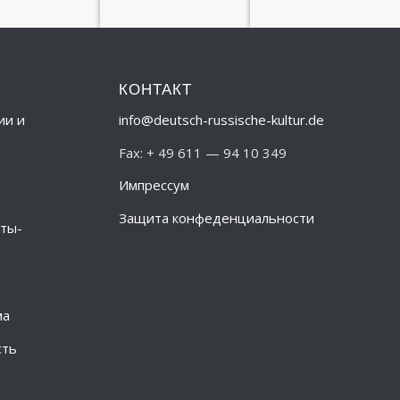
КОНТАКТ
ии и
info@deutsch-russische-kultur.de
Fax: + 49 611 — 94 10 349
Импрессум
Защита конфеденциальности
ты-
ма
сть