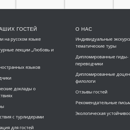
АШИХ ГОСТЕЙ
О НАС
ии на русском языке
Индивидуальные экскурс
тематические туры
урные лекции „Любовь и
Дипломированные гиды-
переводчики
ностранных языков
Дипломированные доцен
дчики
филологи
еские доклады о
Отзывы гостей
твиях
Рекомендательные пись
ры
Экологическая устойчиво
твия с турлидерами
ция для гостей