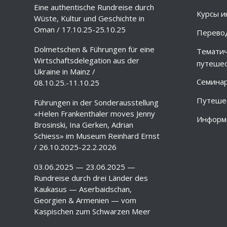
Eine authentische Rundreise durch
Курсы и
Wüste, Kultur und Geschichte in
Oman / 17.10.25-25.10.25
Перево
Dolmetschen & Führungen für eine
Тематич
Wirtschaftsdelegation aus der
путешес
Ukraine in Mainz /
Семина
08.10.25.-11.10.25
Путешес
Führungen in der Sonderausstellung
«Helen Frankenthaler moves Jenny
Информа
Brosinski, Ina Gerken, Adrian
Schiess» im Museum Reinhard Ernst
/ 26.10.2025-22.2.2026
03.06.2025 — 23.06.2025 —
Rundreise durch drei Länder des
Kaukasus — Aserbaidschan,
Georgien & Armenien — vom
Kaspischen zum Schwarzen Meer