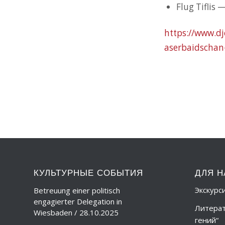
Flug Tiflis 
https://www.dj
aserbaidschan
КУЛЬТУРНЫЕ СОБЫТИЯ
ДЛЯ Н
Экскурс
Betreuung einer politisch
engagierter Delegation in
Литерат
Wiesbaden / 28.10.2025
гений“