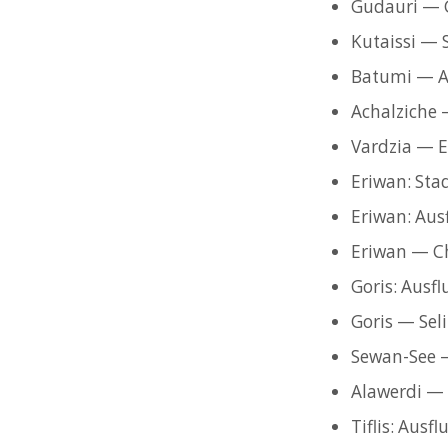
Gudauri — G
Kutaissi —
Batumi — A
Achalziche 
Vardzia — E
Eriwan: Sta
Eriwan: Aus
Eriwan — C
Goris: Ausf
Goris — Se
Sewan-See 
Alawerdi — 
Tiflis: Ausf