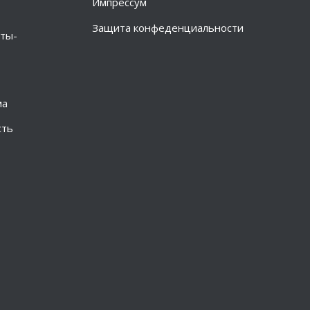
Импрессум
Защита конфеденциальности
ты-
ма
сть