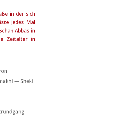
aße in der sich
äste jedes Mal
Schah Abbas in
 Zeitalter in
ron
makhi — Sheki
adtrundgang