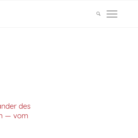
änder des
en — vom