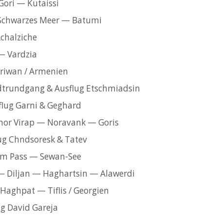
ori — Kutaissi
 Schwarzes Meer — Batumi
chalziche
— Vardzia
riwan / Armenien
dtrundgang & Ausflug Etschmiadsin
flug Garni & Geghard
hor Virap — Noravank — Goris
lug Chndsoresk & Tatev
lim Pass — Sewan-See
— Diljan — Haghartsin — Alawerdi
Haghpat — Tiflis / Georgien
lug David Gareja