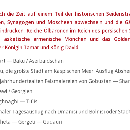
ch die Zeit auf einem Teil der historischen Seidenstr
hen, Synagogen und Moscheen abwechseln und die G
indrucken. Reiche Ölbaronen im Reich des persischen 
n. asketische armenische Mönchen und das Goldene
r Königin Tamar und König David.
urt — Baku / Aserbaidschan
, die größte Stadt am Kaspischen Meer: Ausflug Abshe
 jahrhundertealten Felsmalereien von Gobustan — Sha
awi / Georgien
ghnaghi — Tiflis
ionaler Tagesausflug nach Dmanisi und Bolnisi oder St
cheta — Gergeti — Gudauri