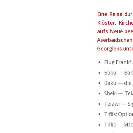
Eine Reise dur
Klöster, Kirc
aufs Neue bee
Aserbaidscha
Georgiens unte
Flug Frankf
Baku — Baku
Baku — die
Sheki — Tel
Telawi — Si
Tiflis: Opt
Tiflis — Mz