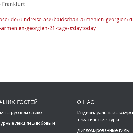
— Frankfurt
oser.de/rundreise-aserbaidschan-armenien-georgien/r
-armenien-georgien-21-tage/#daytoday
АШИХ ГОСТЕЙ
О НАС
ии на русском языке
Индивидуальные экскурс
тематические туры
урные лекции „Любовь и
Дипломированные гиды-