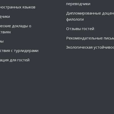
переводчики
ностранных языков
Дипломированные доцен
дчики
филологи
еские доклады о
Отзывы гостей
твиях
Рекомендательные пись
ры
Экологическая устойчиво
твия с турлидерами
ция для гостей