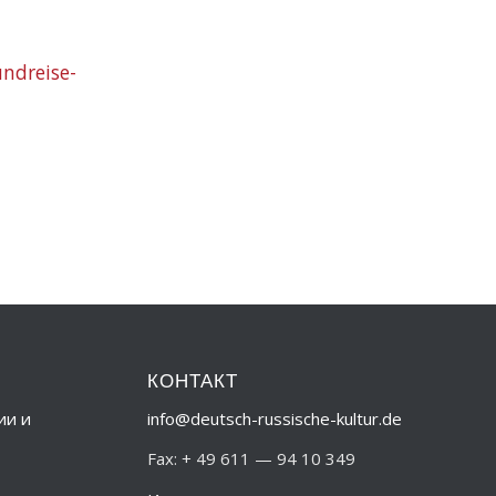
undreise-
КОНТАКТ
ии и
info@deutsch-russische-kultur.de
Fax: + 49 611 — 94 10 349