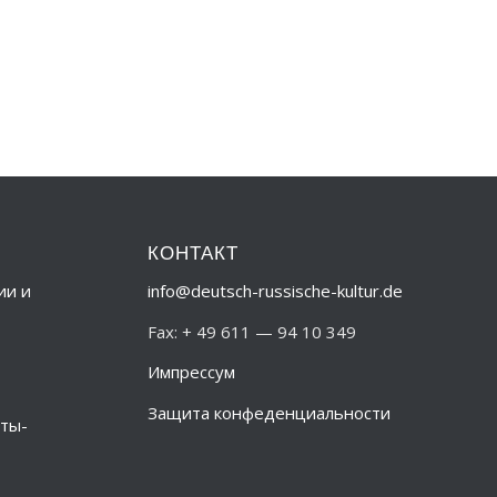
КОНТАКТ
ии и
info@deutsch-russische-kultur.de
Fax: + 49 611 — 94 10 349
Импрессум
Защита конфеденциальности
ты-