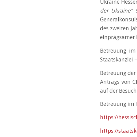
Ukraine Hesse
der Ukraine“
,
Generalkonsuls
des zweiten Ja
einprägsamer E
Betreuung im
Staatskanzlei 
Betreuung der 
Antrags von C
auf der Besuch
Betreuung im 
https://hessis
https://staats