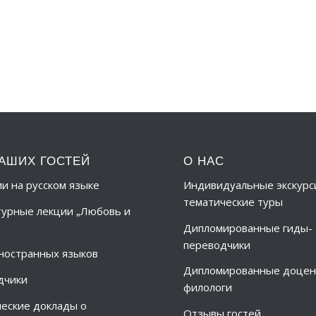
АШИХ ГОСТЕЙ
О НАС
ии на русском языке
Индивидуальные экскурс
тематические туры
урные лекции „Любовь и
Дипломированные гиды-
переводчики
ностранных языков
Дипломированные доцен
дчики
филологи
еские доклады о
Отзывы гостей