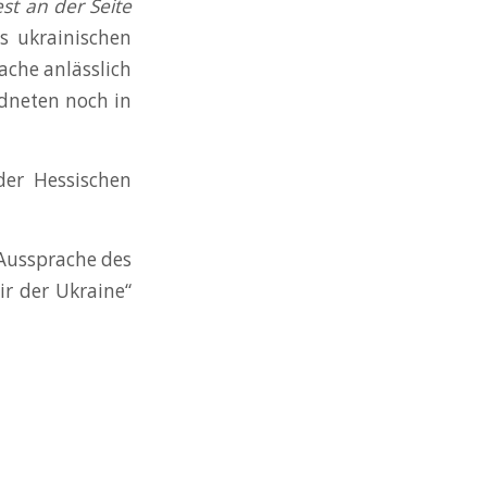
st an der Seite
es ukrainischen
ache anlässlich
rdneten noch in
er Hessischen
 Aussprache des
r der Ukraine“