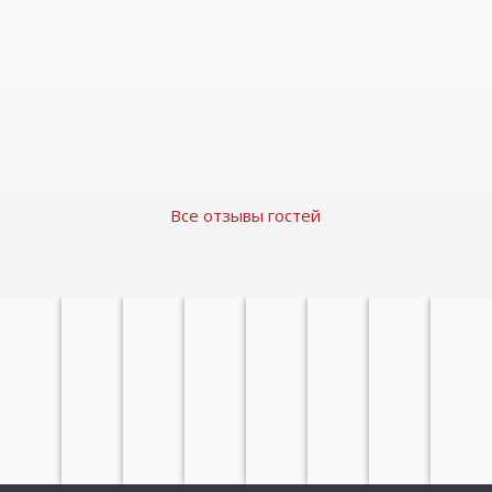
positive Energien geschaffen, daher nehme ich
diese Möglichkeit sehr gerne an.»
Russischunterricht online / Hochschule
Fresenius Wiesbaden
Teilnehmerin des Online Russischseminars 2020
Все отзывы гостей
ТЕМАТИЧЕСКИЕ
ЛИТЕРАТУРНЫЕ
ЯЗЫКОВЫЕ
ТЕМАТИЧЕСКИЕ
КЛУБ
ПЕРЕВОДЫ
СЕМИНАРЫ
О НАС
ЭКСКУРСИИ
ЛЕКЦИИ
КУРСЫ
ДОКЛАДЫ
ПУТЕШЕСТВИ