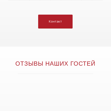
Контакт
ОТЗЫВЫ НАШИХ ГОСТЕЙ
Russisch-Unterricht in der Fresenius
Hochschule Wiesbaden – Online-Kurs
März 2020
«Danke für diese tolle Möglichkeit, den Kurs online
weiter zu führen. Der Kurs hat so viel Freude und