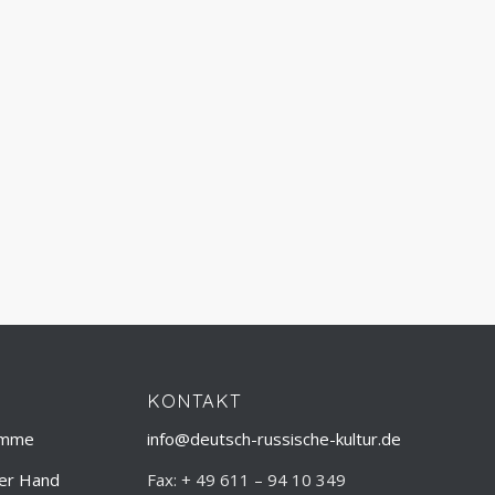
KONTAKT
amme
info@deutsch-russische-kultur.de
ner Hand
Fax: + 49 611 – 94 10 349