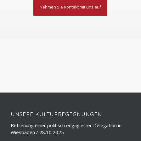
Nehmen Sie Kontakt mit uns auf
ÜBER
SEMINARE
LESUNGEN
REISELEITUNG
DOLMETSCHEN
REISEVORTRÄGE
STADTFÜHRUNGEN
SPRACHUNTERRICHT
UNS
UNSERE KULTURBEGEGNUNGEN
Betreuung einer politisch engagierter Delegation in
Wiesbaden / 28.10.2025