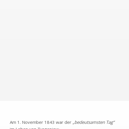
Petersburg.
Louis Viardot versteht sich gut mit Turgenjew – beide
verbindet die Leidenschaft fürs Jagen, für die russische
Musik, gemeinsam arbeiten sie an Übersetzungen der
russischen Literatur.
In den nächsten 40 Jahren folgte er den beiden durch
ganz Europa und wird ein Teil der Familie.
«Louis Viardot billigt die Verbindung seiner Frau zum
russischen Schriftsteller.
Auch er ist Iwan Turgenjew
freundschaftlich verbunden».
Am 1. November 1843 war der
„bedeutsamsten Tag“