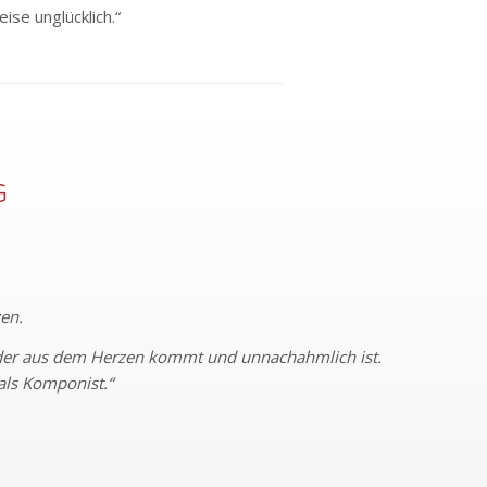
eise unglücklich.“
G
E
en.
 der aus dem Herzen kommt und unnachahmlich ist.
r als Komponist.“