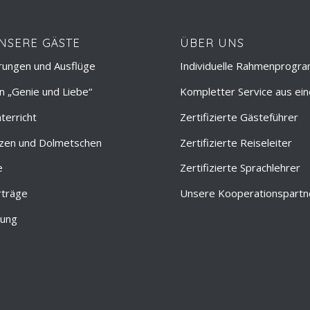
NSERE GÄSTE
ÜBER UNS
rungen und Ausflüge
Individuelle Rahmenprogr
 „Genie und Liebe“
Kompletter Service aus ei
terricht
Zertifizierte Gästeführer
zen und Dolmetschen
Zertifizierte Reiseleiter
e
Zertifizierte Sprachlehrer
rträge
Unsere Kooperationspartn
tung