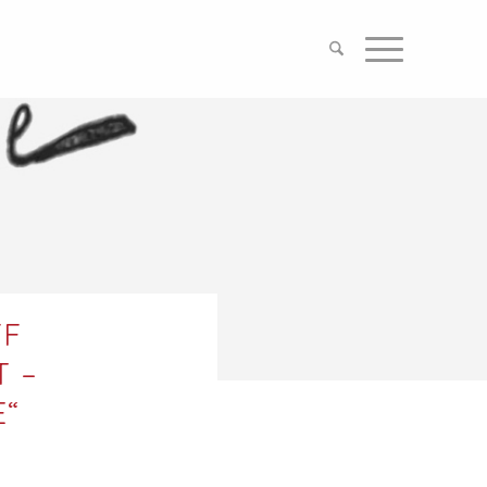
FF
T –
E“