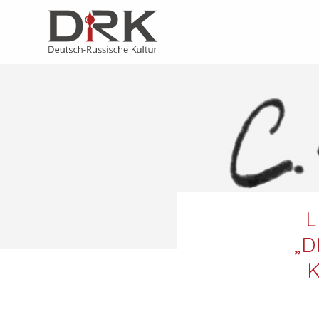
L
„D
K