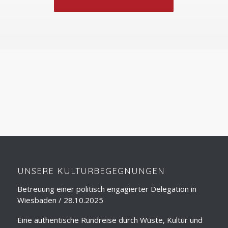
ÜBER
SEMINARE
LESUNGEN
REISELEITUNG
DOLMETSCHEN
REISEVORTRÄGE
STADTFÜHRUNGEN
SPRACHUNTERRICHT
UNS
UNSERE KULTURBEGEGNUNGEN
Betreuung einer politisch engagierter Delegation in
Wiesbaden / 28.10.2025
Eine authentische Rundreise durch Wüste, Kultur und