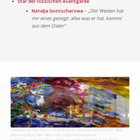
Star der russischen Avantgarde
Natalja Gontscharowa
–
„Der Westen hat
mir eines gezeigt: alles was er hat, kommt
aus dem Osten“
Glasarbeit
Ein Glas Wasser, bitte
(2024) von Katharina Grosse im mre. ©VG
Bild-Kunst Bonn; Foto: Martin Url –
https://www.museum-