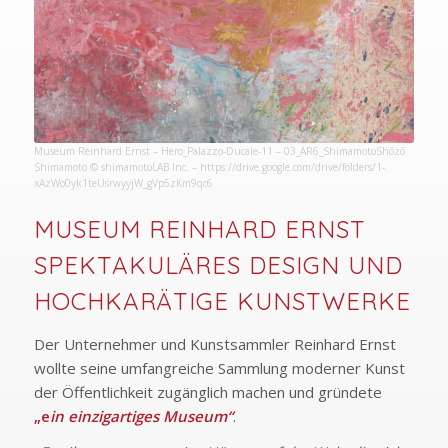
Museum Reinhard Ernst – Hero_Palazzo-Ducale-11 – 03_AR6_ShimamotoShōzō
Shimamoto © shimamotoLAB Inc. –
https://drive.google.com/drive/folders/1-
xAzWo0yk1teUsrwyyjW_gVp5zKm9qc6
MUSEUM REINHARD ERNST
SPEKTAKULÄRES DESIGN UND
HOCHKARÄTIGE KUNSTWERKE
Der Unternehmer und Kunstsammler Reinhard Ernst
wollte seine umfangreiche Sammlung moderner Kunst
der Öffentlichkeit zugänglich machen und gründete
„e
in einzigartiges Museum“
.