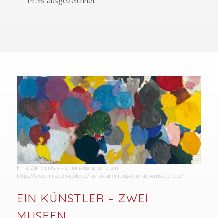
Preis ausgezeichnet.
Ernst Wilhelm Nay – Chromatische Scheiben
https://www.museum-re.de/de/kunst/sammlung-reinhard-ernst/objekte/
EIN KÜNSTLER – ZWEI
MUSEEN