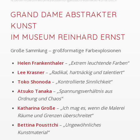
re.de/de/museum/aktuelles/ausstellungsaussicht-abstrakter-kunst-2025/
GRAND DAME ABSTRAKTER
KUNST
IM MUSEUM REINHARD ERNST
Große Sammlung – großformatige Farbexplosionen
Helen Frankenthaler
–
„Extrem leuchtende Farben“
Lee Krasner
– „
Radikal, hartnäckig und talentiert“
Toko Shonoda
–
„Kontrollierte Sinnlichkeit“
Atsuko Tanaka
–
„Spannungsverhältnis aus
Ordnung und Chaos“
Katharina Große
–
„Ich mag es, wenn die Malerei
Räume und Grenzen überschreitet“
Bettina Pousttchi
–
„Ungewöhnliches
Kunstmaterial“