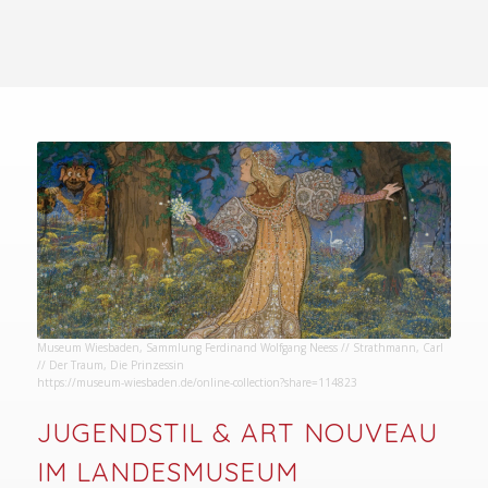
Museum Wiesbaden, Sammlung Ferdinand Wolfgang Neess // Strathmann, Carl
// Der Traum, Die Prinzessin
https://museum-wiesbaden.de/online-collection?share=114823
JUGENDSTIL & ART NOUVEAU
IM LANDESMUSEUM