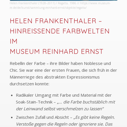
Helen Frankenthaler (1928–2011) / Regatta, 1986 //
https://www.museum-
re.de/de/kunst/sammlung-reinhard-ernst/objekte/regatta/
HELEN FRANKENTHALER –
HINREISSENDE FARBWELTEN I
M
MUSEUM REINHARD ERNST
Rebellin der Farbe – ihre Bilder haben Noblesse und
Chic. Sie war eine der ersten Frauen, die sich früh in der
Männerriege des abstrakten Expressionismus
durchsetzen konnte:
Radikaler Umgang mit Farbe und Material mit der
Soak-Stain-Technik – „
… die Farbe buchstäblich mit
der Leinwand selbst verschmelzen zu lassen“
Zwischen Zufall und Absicht – „
Es gibt keine Regeln.
Verstoße gegen die Regeln oder ignoriere sie. Das