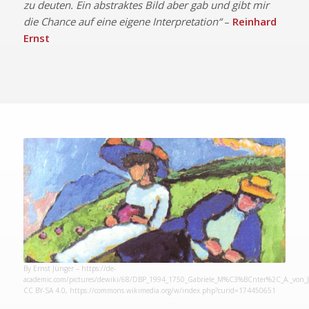
zu deuten. Ein abstraktes Bild aber gab und gibt mir
die Chance auf eine eigene Interpretation“
–
Reinhard
Ernst
By Ernst Jünger – https://de-
academic.com/pictures/dewiki/68/DBP_1994_1750_Gabriele_M%C3%BCnter%2C_A._von_Ja
CC BY-SA 4.0,
https://commons.wikimedia.org/w/index.php?curid=174450651