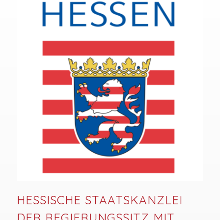
HESSISCHE STAATSKANZLEI
DER REGIERUNGSSITZ MIT