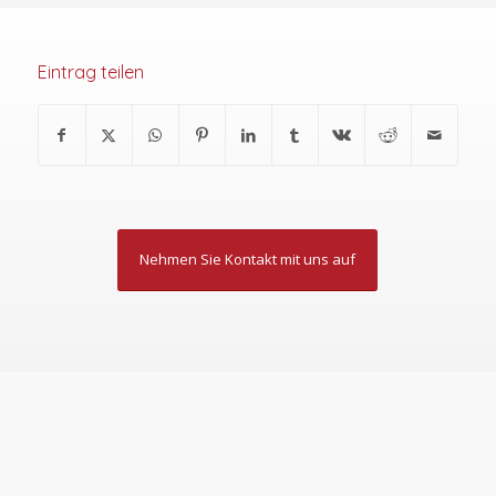
Eintrag teilen
Nehmen Sie Kontakt mit uns auf
ÜBER
SEMINARE
LESUNGEN
REISELEITUNG
DOLMETSCHEN
REISEVORTRÄGE
STADTFÜHRUNGEN
SPRACHUNTERRICHT
UNS