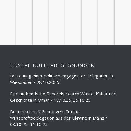
ÜBER
STADTFÜHRUNGEN
LESUNGEN
SPRACHUNTERRICHT
REISEVORTRÄGE
DOLMETSCHEN
SEMINARE
REISELEITUNG
UNS
UNSERE KULTURBEGEGNUNGEN
Betreuung einer politisch engagierter Delegation in
Wiesbaden / 28.10.2025
Eine authentische Rundreise durch Wüste, Kultur und
Geschichte in Oman / 17.10.25-25.10.25
Dolmetschen & Führungen für eine
Wirtschaftsdelegation aus der Ukraine in Mainz /
08.10.25.-11.10.25