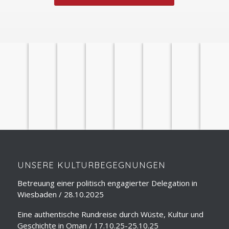
ÜBER
STADTFÜHRUNGEN
LESUNGEN
SPRACHUNTERRICHT
REISEVORTRÄGE
DOLMETSCHEN
SEMINARE
REISELEITUNG
UNS
UNSERE KULTURBEGEGNUNGEN
Betreuung einer politisch engagierter Delegation in
Wiesbaden / 28.10.2025
Eine authentische Rundreise durch Wüste, Kultur und
Geschichte in Oman / 17.10.25-25.10.25