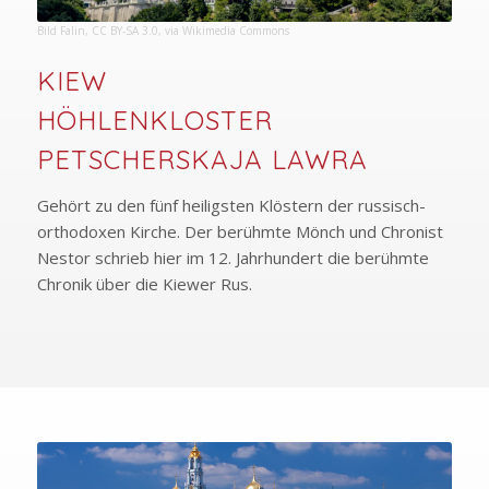
Bild
Falin
,
CC BY-SA 3.0
, via Wikimedia Commons
KIEW
HÖHLENKLOSTER
PETSCHERSKAJA LAWRA
Gehört zu den fünf heiligsten Klöstern der russisch-
orthodoxen Kirche. Der berühmte Mönch und Chronist
Nestor schrieb hier im 12. Jahrhundert die berühmte
Chronik über die Kiewer Rus.