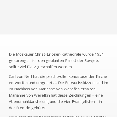
Medaillon – befindet sich im weltlichen Raum der
Orthodoxen Kirche in Wiesbaden
Die Moskauer Christ-Erlöser-Kathedrale wurde 1931
gesprengt – für den geplanten Palast der Sowjets
sollte viel Platz geschaffen werden.
Carl von Neff hat die prachtvolle Ikonostase der Kirche
entworfen und umgesetzt. Die Entwurfsskizzen sind im
im Nachlass von Marianne von Werefkin erhalten.
Marianne von Werefkin hat diese Zeichnungen – eine
Abendmahldarstellung und die vier Evangelisten – in
der Fremde gehütet.