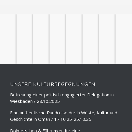
ÜBER
STADTFÜHRUNGEN
LESUNGEN
SPRACHUNTERRICHT
REISEVORTRÄGE
DOLMETSCHEN
SEMINARE
REISELEITUNG
UNS
UNSERE KULTURBEGEGNUNGEN
Betreuung einer politisch engagierter Delegation in
Wiesbaden / 28.10.2025
Eine authentische Rundreise durch Wüste, Kultur und
Geschichte in Oman / 17.10.25-25.10.25
Dolmetschen & Führungen für eine