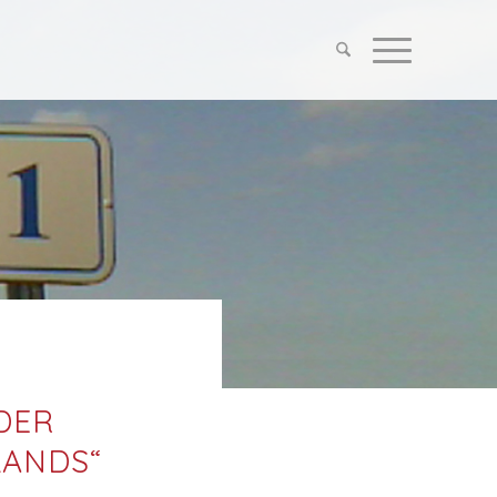
–
DER
LANDS“