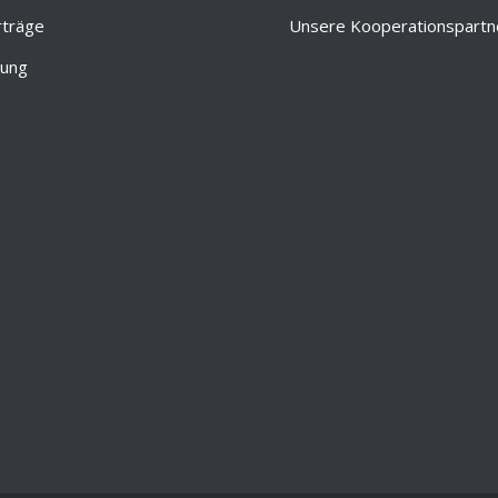
rträge
Unsere Kooperationspartn
tung