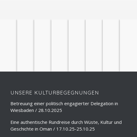
ÜBER
STADTFÜHRUNGEN
LESUNGEN
SPRACHUNTERRICHT
REISEVORTRÄGE
DOLMETSCHEN
SEMINARE
REISELEITUNG
UNS
UNSERE KULTURBEGEGNUNGEN
Betreuung einer politisch engagierter Delegation in
Wiesbaden / 28.10.2025
Eine authentische Rundreise durch Wüste, Kultur und
Geschichte in Oman / 17.10.25-25.10.25