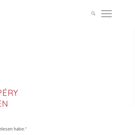
PÉRY
EN
elesen habe.“