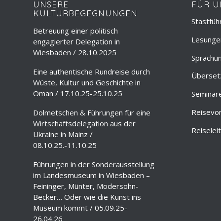
UNSERE
FÜR U
KULTURBEGEGNUNGEN
Stastfüh
Betreuung einer politisch
Lesungen
engagierter Delegation in
Wiesbaden / 28.10.2025
Sprachun
Eine authentische Rundreise durch
Überset
Wüste, Kultur und Geschichte in
Oman / 17.10.25-25.10.25
Seminar
Reisevo
Dolmetschen & Führungen für eine
Wirtschaftsdelegation aus der
Reiselei
Ukraine in Mainz /
08.10.25.-11.10.25
Führungen in der Sonderausstellung
im Landesmuseum in Wiesbaden –
Feininger, Münter, Modersohn-
Becker… Oder wie die Kunst ins
Museum kommt / 05.09.25-
26.04.26