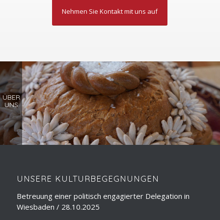
Nehmen Sie Kontakt mit uns auf
ÜBER
SEMINARE
LESUNGEN
REISELEITUNG
DOLMETSCHEN
REISEVORTRÄGE
STADTFÜHRUNGEN
SPRACHUNTERRICHT
UNS
UNSERE KULTURBEGEGNUNGEN
Betreuung einer politisch engagierter Delegation in
Wiesbaden / 28.10.2025