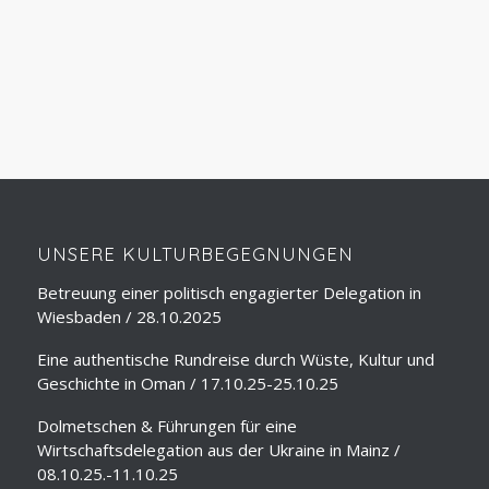
ÜBER
SEMINARE
LESUNGEN
REISELEITUNG
DOLMETSCHEN
REISEVORTRÄGE
STADTFÜHRUNGEN
SPRACHUNTERRICHT
UNS
UNSERE KULTURBEGEGNUNGEN
Betreuung einer politisch engagierter Delegation in
Wiesbaden / 28.10.2025
Eine authentische Rundreise durch Wüste, Kultur und
Geschichte in Oman / 17.10.25-25.10.25
Dolmetschen & Führungen für eine
Wirtschaftsdelegation aus der Ukraine in Mainz /
08.10.25.-11.10.25