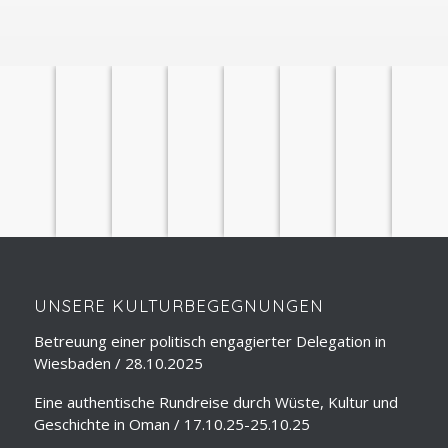
ÜBER
STADTFÜHRUNGEN
LESUNGEN
SPRACHUNTERRICHT
REISEVORTRÄGE
DOLMETSCHEN
SEMINARE
REISELEITUNG
UNS
UNSERE KULTURBEGEGNUNGEN
Betreuung einer politisch engagierter Delegation in
Wiesbaden / 28.10.2025
Eine authentische Rundreise durch Wüste, Kultur und
Geschichte in Oman / 17.10.25-25.10.25