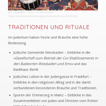
By UnfacedMan – אני צילמתי, Attribution,
https://commons.wikimedia.org/w/index.php?curid=36250234
TRADITIONEN UND RITUALE
Im Judentum haben Feste und Bräuche eine hohe
Bedeutung.
Jüdische Gemeinde Wiesbaden – Einblicke in die
»Gesellschaft zum Betrieb der Cur-Etablissements in
den Badeorten Wiesbaden und Ems«
und das
Bankhaus Berlé
Jüdisches Leben in der Judengasse in Frankfurt –
Einblicke in den religiösen Alltag und in die damit
verbundenen besonderen Bräuche und Traditionen
Spuren der Erinnerung in Mainz – Einblicke in das
Zusammenleben von Juden und Christen vom frühen