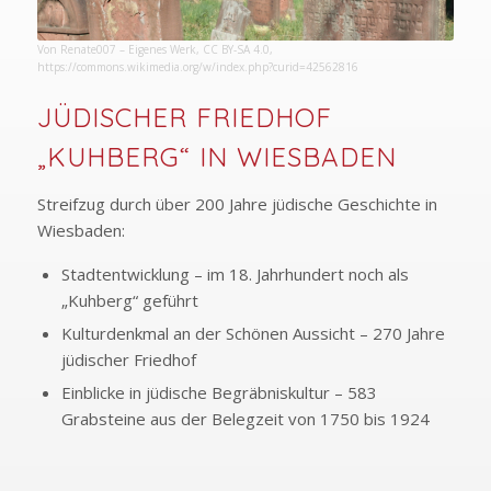
Von Renate007 – Eigenes Werk, CC BY-SA 4.0,
https://commons.wikimedia.org/w/index.php?curid=42562816
JÜDISCHER FRIEDHOF
„KUHBERG“ IN WIESBADEN
Streifzug durch über 200 Jahre jüdische Geschichte in
Wiesbaden:
Stadtentwicklung – im 18. Jahrhundert noch als
„Kuhberg“ geführt
Kulturdenkmal an der Schönen Aussicht – 270 Jahre
jüdischer Friedhof
Einblicke in jüdische Begräbniskultur – 583
Grabsteine aus der Belegzeit von 1750 bis 1924