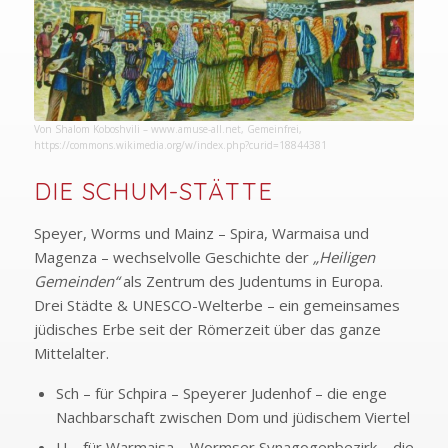
Von Shalom Koboshvili – www.amuse-all.net, Gemeinfrei,
https://commons.wikimedia.org/w/index.php?curid=18844381
DIE SCHUM-STÄTTE
Speyer, Worms und Mainz – Spira, Warmaisa und
Magenza – wechselvolle Geschichte der
„Heiligen
Gemeinden“
als Zentrum des Judentums in Europa.
Drei Städte & UNESCO-Welterbe – ein gemeinsames
jüdisches Erbe seit der Römerzeit über das ganze
Mittelalter.
Sch – für Schpira – Speyerer Judenhof – die enge
Nachbarschaft zwischen Dom und jüdischem Viertel
U – für Warmaisa – Wormser Synagogenbezirk – die